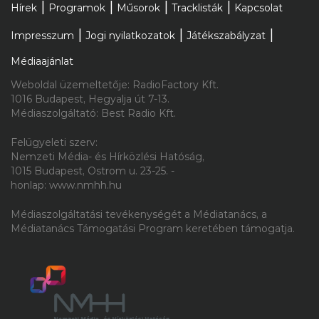
2026.08.07. 14:00
Hírek
Programok
Műsorok
Tracklisták
Kapcsolat
Az új James Bondnak teljesen
Impresszum
Jogi nyilatkozatok
Játékszabályzat
másnak kell lennie, mint Daniel
Médiaajánlat
Craig
Weboldal üzemeltetője: RadioFactory Kft.
1016 Budapest, Hegyalja út 7-13.
Médiaszolgáltató: Best Radio Kft.
Felügyeleti szerv:
Nemzeti Média- és Hírközlési Hatóság,
2026.08.07. 12:00
1015 Budapest, Ostrom u. 23-25. -
honlap: www.nmhh.hu
Magyar gyerekdal is segít kideríteni
Médiaszolgáltatási tevékenységét a Médiatanács, a
mikor perdülünk táncra
Médiatanács Támogatási Program keretében támogatja.