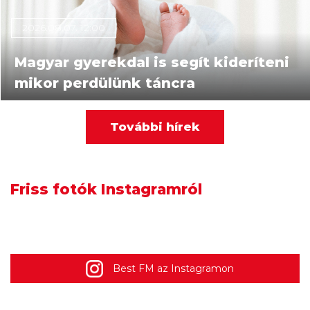
2026.08.07. 12:00
Magyar gyerekdal is segít kideríteni
mikor perdülünk táncra
2026.08.07. 10:00
További hírek
„Hiszem, hogy ez több embert fog
elhozni a kereszténységhez
Friss fotók Instagramról
világszerte, mint bármi más
korábban” – 53 éves a JKSZ
Best FM az Instagramon
2026.08.07. 08:00