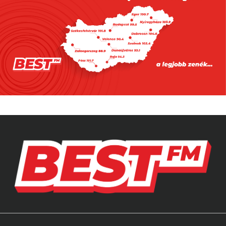
2026.08.05. 10:00
Több mind félmillióan voltak már
kíváncsiak Rúzsa Magdolna Rúzsára
2026.08.08. 10:00
Ma (is) a cicákat ünnepeljük!