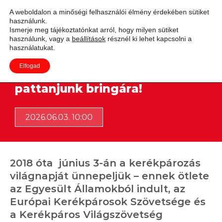
A weboldalon a minőségi felhasználói élmény érdekében sütiket
használunk.
Adás
Ismerje meg tájékoztatónkat arról, hogy milyen sütiket
használunk, vagy a
beállítások
résznél ki lehet kapcsolni a
használatukat.
Elfogad
A kerékpározás világnapján
pattanjunk bringára!
2026.06.03. 10:00
2018 óta június 3-án a kerékpározás
világnapját ünnepeljük – ennek ötlete
az Egyesült Államokból indult, az
Európai Kerékpárosok Szövetsége és
a Kerékpáros Világszövetség