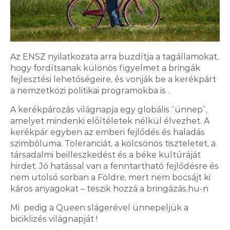
Az ENSZ nyilatkozata arra buzdítja a tagállamokat,
hogy fordítsanak különös figyelmet a bringák
fejlesztési lehetőségeire, és vonják be a kerékpárt
a nemzetközi politikai programokba is .
A kerékpározás világnapja egy globális “ünnep”,
amelyet mindenki előítéletek nélkül élvezhet. A
kerékpár egyben az emberi fejlődés és haladás
szimbóluma. Toleranciát, a kölcsönös tiszteletet, a
társadalmi beilleszkedést és a béke kultúráját
hirdet. Jó hatással van a fenntartható fejlődésre és
nem utolsó sorban a Földre, mert nem bocsájt ki
2026.08.06. 08:00
káros anyagokat – teszik hozzá a bringázás.hu-n
Mi pedig a Queen slágerével ünnepeljük a
Negyed százada kötötték meg
biciklizés világnapját !
minden idők legdrágább