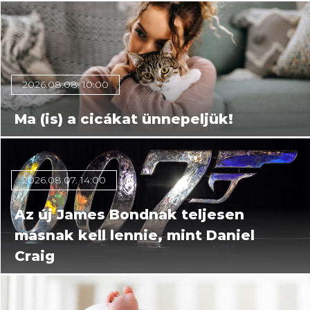
2026.08.08. 10:00
Ma (is) a cicákat ünnepeljük!
2026.08.07. 14:00
Az új James Bondnak teljesen
másnak kell lennie, mint Daniel
Craig