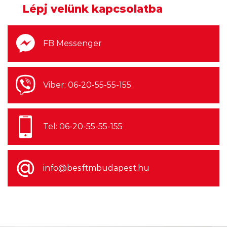
Jön az utolsó Soundgarden album
Lépj velünk kapcsolatba
Chris Cornell eddig kiadatlan
felvételeivel
FB Messenger
2026.08.06. 14:00
Viber: 06-20-55-55-155
Harmincnyolc éve a Guns n' Roses
bemutatkozó albuma, egy év
Tel: 06-20-55-55-155
késéssel felért a Billboard csúcsára
info@besftmbudapest.hu
2026.08.06. 12:00
2027 a Faith No More