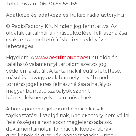
Telefonszám: 06-20-55-55-155
Adatkezelés: adatkezeles”kukac”radiofactory.hu
© RadioFactory Kft. Minden jog fenntartva! Az
oldalak tartalmának másodközlése, felhasználása
csak az üzemeltető írásbeli engedélyével
lehetséges.
Figyelem! A
www.bestfmbudapest.hu
oldalán
található valamennyi tartalom szerzői jogi
védelem alatt áll. A tartalmak illegális letöltése,
másolása, avagy azok bármely egyéb módon
történő jogellenes felhasználása a hatályos
magyar büntető szabályok szerint
bűncselekményeknek minősülnek.
A honlapon megjelenő információk csak
tájékoztatásul szolgálnak, RadioFactory nem vállal
felelősséget a honlapon megjelenő adatok,
dokumentumok, információk, képek, ábrák,
grafikonok és grafikák pontosságáért. Ennek