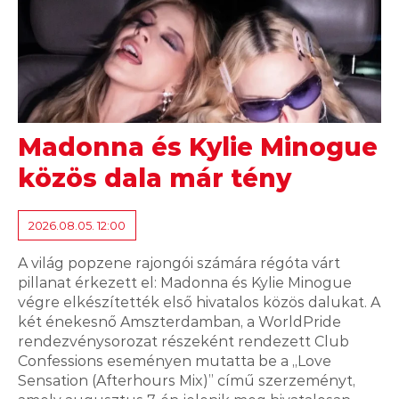
Madonna és Kylie Minogue
közös dala már tény
2026.08.05. 12:00
A világ popzene rajongói számára régóta várt
pillanat érkezett el: Madonna és Kylie Minogue
végre elkészítették első hivatalos közös dalukat. A
két énekesnő Amszterdamban, a WorldPride
rendezvénysorozat részeként rendezett Club
Confessions eseményen mutatta be a „Love
Sensation (Afterhours Mix)” című szerzeményt,