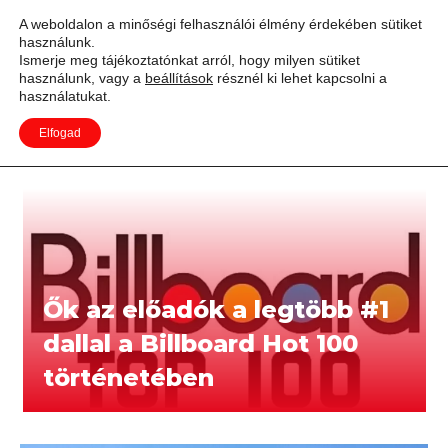
A weboldalon a minőségi felhasználói élmény érdekében sütiket
használunk.
Adás
Ismerje meg tájékoztatónkat arról, hogy milyen sütiket
használunk, vagy a
beállítások
résznél ki lehet kapcsolni a
használatukat.
Hírek
Elfogad
Ők az előadók a legtöbb #1
dallal a Billboard Hot 100
történetében