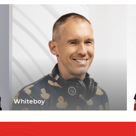
Whiteboy
B