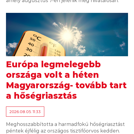
amely augusztus 7-én jelenik meg hivatalosan.
Európa legmelegebb
országa volt a héten
Magyarország- tovább tart
a hőségriasztás
2026.08.05. 11:33
Meghosszabbította a harmadfokú hőségriasztást
péntek éjfélig az országos tisztifőorvos kedden.