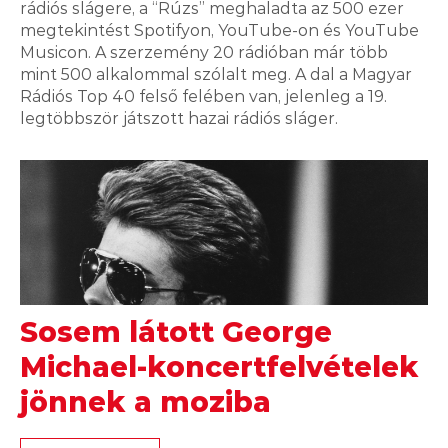
rádiós slágere, a “Rúzs” meghaladta az 500 ezer
megtekintést Spotifyon, YouTube-on és YouTube
Musicon. A szerzemény 20 rádióban már több
mint 500 alkalommal szólalt meg. A dal a Magyar
Rádiós Top 40 felső felében van, jelenleg a 19.
legtöbbször játszott hazai rádiós sláger.
Sosem látott George
Michael-koncertfelvételek
jönnek a moziba