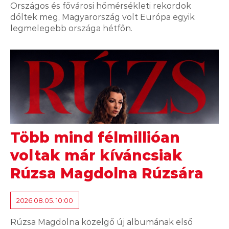
Országos és fővárosi hőmérsékleti rekordok
dőltek meg, Magyarország volt Európa egyik
legmelegebb országa hétfőn.
Több mind félmillióan
voltak már kíváncsiak
Rúzsa Magdolna Rúzsára
2026.08.05. 10:00
Rúzsa Magdolna közelgő új albumának első