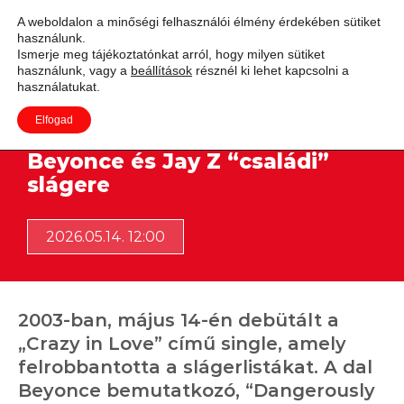
A weboldalon a minőségi felhasználói élmény érdekében sütiket
használunk.
Adás
Ismerje meg tájékoztatónkat arról, hogy milyen sütiket
használunk, vagy a
beállítások
résznél ki lehet kapcsolni a
használatukat.
Elfogad
Hihetetlen, de már 23 éves
Beyonce és Jay Z “családi”
slágere
2026.05.14. 12:00
2003-ban, május 14-én debütált a
„Crazy in Love” című single, amely
felrobbantotta a slágerlistákat. A dal
Beyonce bemutatkozó, “Dangerously