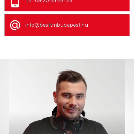
Tel: 06-20-55-55-155
késéssel felért a Billboard csúcsára
info@besftmbudapest.hu
2026.08.06. 12:00
2027 a Faith No More
visszatérésének éve lesz
2026.08.06. 08:00
Negyed százada kötötték meg
minden idők legdrágább
lemezszerződését