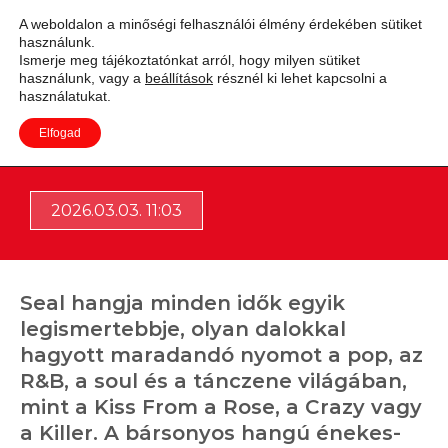
A weboldalon a minőségi felhasználói élmény érdekében sütiket
használunk.
Adás
Ismerje meg tájékoztatónkat arról, hogy milyen sütiket
használunk, vagy a
beállítások
résznél ki lehet kapcsolni a
használatukat.
Elfogad
Seal 15 év után újra Budapesten
2026.03.03. 11:03
Seal hangja minden idők egyik
legismertebbje, olyan dalokkal
hagyott maradandó nyomot a pop, az
R&B, a soul és a tánczene világában,
mint a Kiss From a Rose, a Crazy vagy
a Killer. A bársonyos hangú énekes-