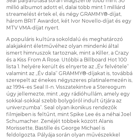
Seal pályafutása során világszerte több mint 30
millió albumot adott el, dalai több mint 1 milliárd
streamelést értek el, és négy GRAMMY®-díjat,
három BRIT Awardot, két Ivor Novello-díjat és egy
MTV VMA-díjat nyert.
A populáris kultúra sokoldalú és meghatározó
alakjaként életművéhez olyan mindenki által
ismert himnuszok tartoznak, mint a Killer, a Crazy
és a Kiss From A Rose. Utóbbi a Billboard Hot 100
lista 1. helyére került és elnyerte az „Év felvétele”
valamint az „Év dala” GRAMMY®-díjakat is, továbbá
szerepelt az énekes négyszeres platinalemezén is,
az 1994-es Seal II-n. Visszatekintve a Stereogum
úgy jellemezte, mint „egy rádióhullám, amely egy
sokkal-sokkal szebb bolygóról indult útjára az
univerzumba”. Seal olyan ikonikus rendezők
filmjeiben is feltűnt, mint Spike Lee és a néhai Joel
Schumacher. Zenéjét többek között Alanis
Morissette, Bastille és George Michael is
feldolgozta. Pályája során olyan művészekkel