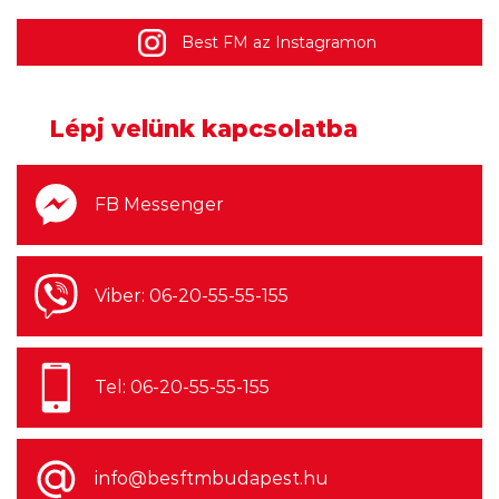
Best FM az Instagramon
2026.08.07. 08:00
Jön az utolsó Soundgarden album
Lépj velünk kapcsolatba
Chris Cornell eddig kiadatlan
felvételeivel
FB Messenger
2026.08.06. 14:00
Viber: 06-20-55-55-155
Harmincnyolc éve a Guns n' Roses
bemutatkozó albuma, egy év
Tel: 06-20-55-55-155
késéssel felért a Billboard csúcsára
info@besftmbudapest.hu