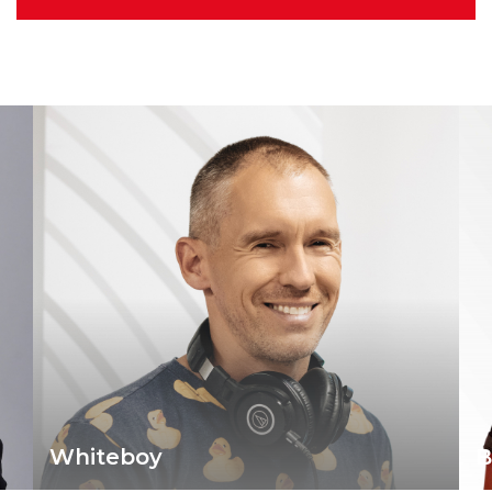
2026.08.06. 12:00
2027 a Faith No More
visszatérésének éve lesz
2026.08.06. 08:00
Negyed százada kötötték meg
minden idők legdrágább
lemezszerződését
Bikfalvi Tomi ‘Biki’
2026.08.05. 14:00