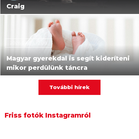
Craig
2026.08.07. 12:00
Magyar gyerekdal is segít kideríteni
mikor perdülünk táncra
2026.08.07. 10:00
További hírek
„Hiszem, hogy ez több embert fog
elhozni a kereszténységhez
Friss fotók Instagramról
világszerte, mint bármi más
korábban” – 53 éves a JKSZ