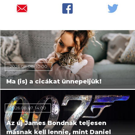
Több mind félmillióan voltak már
kíváncsiak Rúzsa Magdolna Rúzsára
2026.08.08. 10:00
Ma (is) a cicákat ünnepeljük!
2026.08.07. 14:00
Az új James Bondnak teljesen
másnak kell lennie, mint Daniel