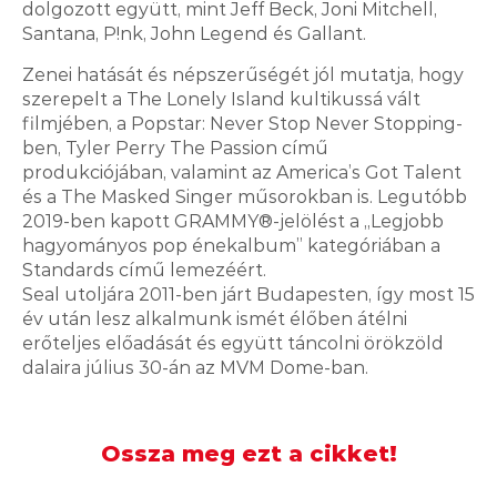
dolgozott együtt, mint Jeff Beck, Joni Mitchell,
2026.08.06. 08:00
Santana, P!nk, John Legend és Gallant.
Negyed százada kötötték meg
Zenei hatását és népszerűségét jól mutatja, hogy
szerepelt a The Lonely Island kultikussá vált
minden idők legdrágább
filmjében, a Popstar: Never Stop Never Stopping-
lemezszerződését
ben, Tyler Perry The Passion című
produkciójában, valamint az America’s Got Talent
és a The Masked Singer műsorokban is. Legutóbb
2019-ben kapott GRAMMY®-jelölést a „Legjobb
hagyományos pop énekalbum” kategóriában a
2026.08.05. 14:00
Standards című lemezéért.
Seal utoljára 2011-ben járt Budapesten, így most 15
év után lesz alkalmunk ismét élőben átélni
A szomszédban is alaposan
erőteljes előadását és együtt táncolni örökzöld
felkészültek a hőhullámra
dalaira július 30-án az MVM Dome-ban.
Ossza meg ezt a cikket!
2026.08.05. 10:00