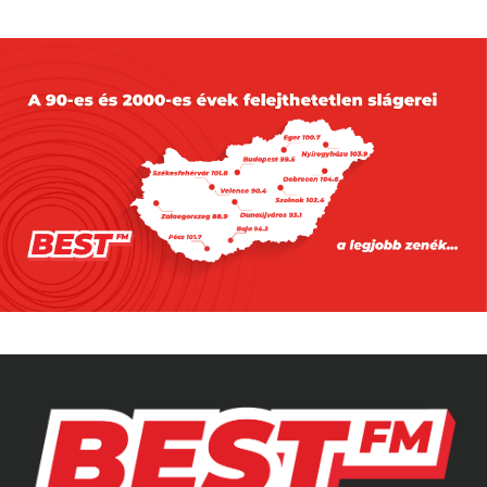
A szomszédban is alaposan
felkészültek a hőhullámra
2026.08.05. 10:00
Több mind félmillióan voltak már
kíváncsiak Rúzsa Magdolna Rúzsára
2026.08.08. 10:00