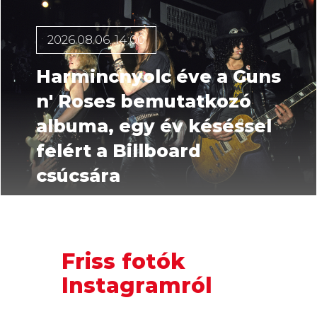
2026.08.06. 14:00
Harmincnyolc éve a Guns
n' Roses bemutatkozó
albuma, egy év késéssel
felért a Billboard
csúcsára
Friss fotók
Instagramról