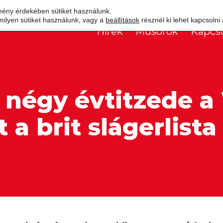
mény érdekében sütiket használunk.
milyen sütiket használunk, vagy a
beállítások
résznél ki lehet kapcsolni
Hírek
Műsorok
Kapcso
 négy évtitzede 
t a brit slágerlista