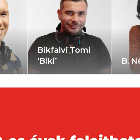
kfalvi Tomi
ki’
B. Németh Dia