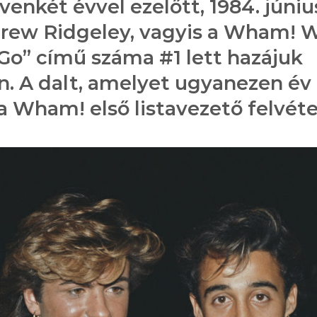
enkét évvel ezelőtt, 1984. júniu
drew Ridgeley, vagyis a Wham! 
Go” című száma #1 lett hazájuk
án. A dalt, amelyet ugyanezen év
 Wham! első listavezető felvétel