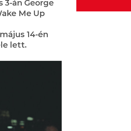
s 3-án George
Wake Me Up
 május 14-én
e lett.