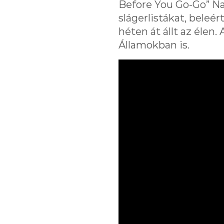
Before You Go-Go” Na
slágerlistákat, beleér
héten át állt az élen
Államokban is.