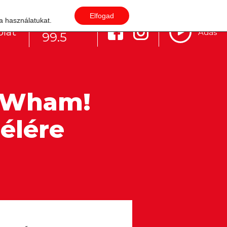
Elfogad
 a használatukat.
Budapest
lat
Adás
99.5
a Wham!
 élére