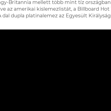
gy-Britannia mellett több mint tíz országban
tve az amerikai kislemezlistát, a Billboard Hot
. A dal dupla platinalemez az Egyesült Királysá