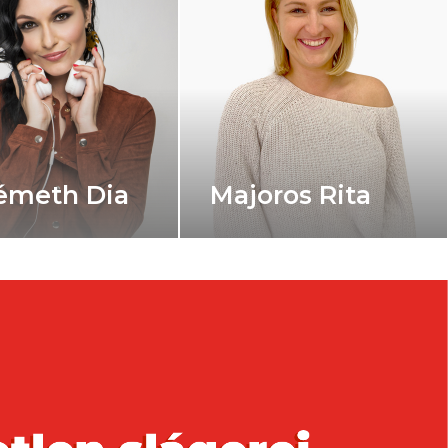
Horváth 
Majoros Rita
'Hory'