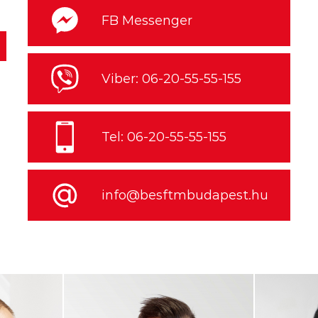
FB Messenger
Viber: 06-20-55-55-155
Tel: 06-20-55-55-155
info@besftmbudapest.hu