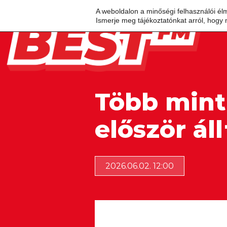
A weboldalon a minőségi felhasználói él
Ismerje meg tájékoztatónkat arról, hogy 
Több mint
először áll
2026.06.02. 12:00