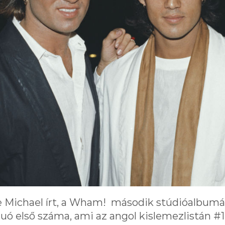
e Michael írt, a Wham! második stúdióalbumán
a duó első száma, ami az angol kislemezlistán #