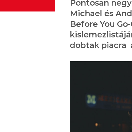
Pontosan negyv
Michael és An
Before You Go-
kislemezlistáj
dobtak piacra a