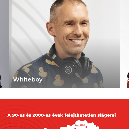
2026.08.05. 14:00
A szomszédban is alaposan
felkészültek a hőhullámra
Bikfalvi Tomi ‘Biki’
2026.08.05. 10:00
Több mind félmillióan voltak már
kíváncsiak Rúzsa Magdolna Rúzsára