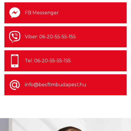
késéssel felért a Billboard csúcsára
FB Messenger
Viber: 06-20-55-55-155
2026.08.06. 12:00
2027 a Faith No More
Tel: 06-20-55-55-155
visszatérésének éve lesz
info@besftmbudapest.hu
2026.08.06. 08:00
Negyed százada kötötték meg
minden idők legdrágább
lemezszerződését