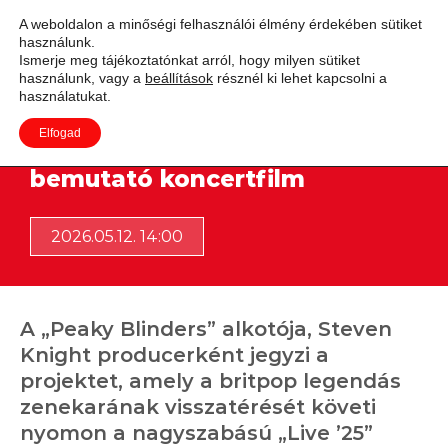
A weboldalon a minőségi felhasználói élmény érdekében sütiket
használunk.
Adás
Ismerje meg tájékoztatónkat arról, hogy milyen sütiket
használunk, vagy a
beállítások
résznél ki lehet kapcsolni a
használatukat.
Elfogad
Jön az Oasis visszatéréset
bemutató koncertfilm
2026.05.12. 14:00
A „Peaky Blinders” alkotója, Steven
Knight producerként jegyzi a
projektet, amely a britpop legendás
zenekarának visszatérését követi
nyomon a nagyszabású „Live ’25”