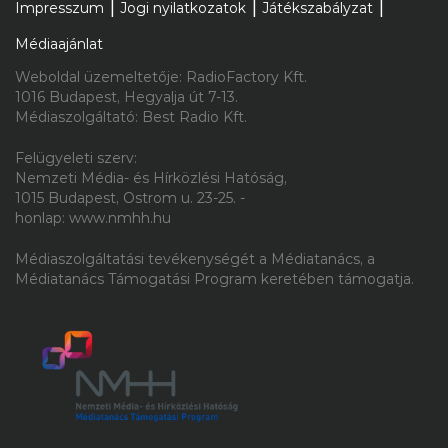
Impresszum
Jogi nyilatkozatok
Játékszabályzat
Magyar gyerekdal is segít kideríteni
Médiaajánlat
mikor perdülünk táncra
Weboldal üzemeltetője: RadioFactory Kft.
1016 Budapest, Hegyalja út 7-13.
Médiaszolgáltató: Best Radio Kft.
2026.08.07. 10:00
Felügyeleti szerv:
„Hiszem, hogy ez több embert fog
Nemzeti Média- és Hírközlési Hatóság,
1015 Budapest, Ostrom u. 23-25. -
elhozni a kereszténységhez
honlap: www.nmhh.hu
világszerte, mint bármi más
Médiaszolgáltatási tevékenységét a Médiatanács, a
korábban” – 53 éves a JKSZ
Médiatanács Támogatási Program keretében támogatja.