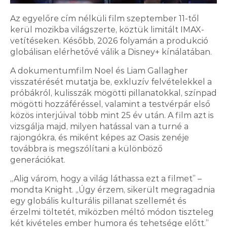
Az egyelőre cím nélküli film szeptember 11-től
kerül mozikba világszerte, köztük limitált IMAX-
vetítéseken. Később, 2026 folyamán a produkció
globálisan elérhetővé válik a Disney+ kínálatában.
A dokumentumfilm Noel és Liam Gallagher
visszatérését mutatja be, exkluzív felvételekkel a
próbákról, kulisszák mögötti pillanatokkal, színpad
mögötti hozzáféréssel, valamint a testvérpár első
közös interjúival több mint 25 év után. A film azt is
vizsgálja majd, milyen hatással van a turné a
rajongókra, és miként képes az Oasis zenéje
továbbra is megszólítani a különböző
generációkat.
„Alig várom, hogy a világ láthassa ezt a filmet” –
2026.08.05. 14:00
mondta Knight. „Úgy érzem, sikerült megragadnia
egy globális kulturális pillanat szellemét és
A szomszédban is alaposan
érzelmi töltetét, miközben méltó módon tiszteleg
felkészültek a hőhullámra
két kivételes ember humora és tehetsége előtt.”