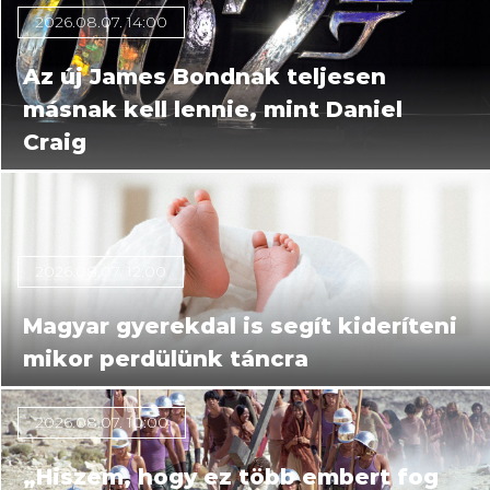
2026.08.07. 14:00
Az új James Bondnak teljesen
másnak kell lennie, mint Daniel
Craig
2026.08.07. 12:00
Magyar gyerekdal is segít kideríteni
mikor perdülünk táncra
2026.08.07. 10:00
„Hiszem, hogy ez több embert fog