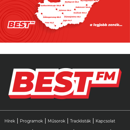
2026.08.05. 08:00
Sosem látott George Michael-
koncertfelvételek jönnek a moziba
2026.08.07. 14:00
Az új James Bondnak teljesen
másnak kell lennie, mint Daniel
Craig
Hírek
Programok
Műsorok
Tracklisták
Kapcsolat
2026.08.07. 12:00