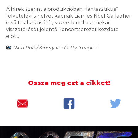
A hírek szerint a produkcióban „fantasztikus”
felvételek is helyet kapnak Liam és Noel Gallagher
első találkozásáról, közvetlenül a zenekar
visszatérését jelentő koncertsorozat kezdete
2026.08.05. 10:00
előtt.
Több mind félmillióan voltak már
Rich Polk/Variety via Getty Images
kíváncsiak Rúzsa Magdolna Rúzsára
Ossza meg ezt a cikket!
2026.08.05. 08:00
Sosem látott George Michael-
koncertfelvételek jönnek a moziba