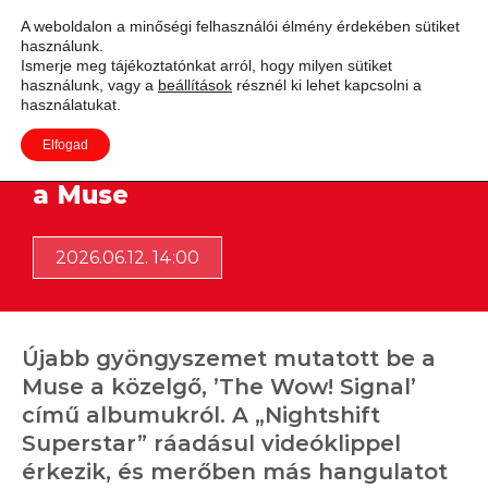
A weboldalon a minőségi felhasználói élmény érdekében sütiket
használunk.
Adás
Ismerje meg tájékoztatónkat arról, hogy milyen sütiket
használunk, vagy a
beállítások
résznél ki lehet kapcsolni a
használatukat.
Elfogad
Tovább feszíti a műfaji határokat
a Muse
2026.06.12. 14:00
Újabb gyöngyszemet mutatott be a
Muse a közelgő, ’The Wow! Signal’
című albumukról. A „Nightshift
Superstar” ráadásul videóklippel
érkezik, és merőben más hangulatot