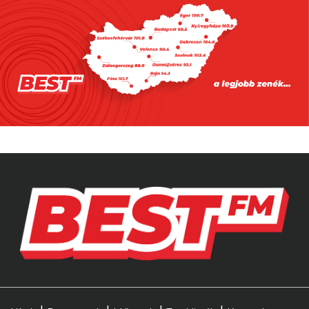
2026.08.05. 08:00
Sosem látott George Michael-
koncertfelvételek jönnek a moziba
2026.08.07. 14:00
Az új James Bondnak teljesen
másnak kell lennie, mint Daniel
Craig