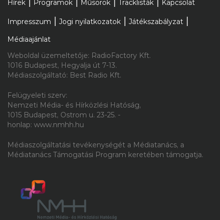
Hírek
Programok
Műsorok
Tracklisták
Kapcsolat
2026.08.07. 12:00
Impresszum
Jogi nyilatkozatok
Játékszabályzat
Magyar gyerekdal is segít kideríteni
Médiaajánlat
mikor perdülünk táncra
Weboldal üzemeltetője: RadioFactory Kft.
1016 Budapest, Hegyalja út 7-13.
Médiaszolgáltató: Best Radio Kft.
2026.08.07. 10:00
Felügyeleti szerv:
„Hiszem, hogy ez több embert fog
Nemzeti Média- és Hírközlési Hatóság,
1015 Budapest, Ostrom u. 23-25. -
elhozni a kereszténységhez
honlap: www.nmhh.hu
világszerte, mint bármi más
Médiaszolgáltatási tevékenységét a Médiatanács, a
korábban” – 53 éves a JKSZ
Médiatanács Támogatási Program keretében támogatja.