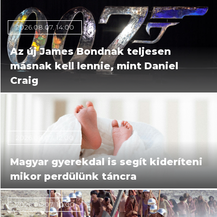
2026.08.07. 14:00
Az új James Bondnak teljesen
másnak kell lennie, mint Daniel
Craig
2026.08.07. 12:00
Magyar gyerekdal is segít kideríteni
mikor perdülünk táncra
2026.08.07. 10:00