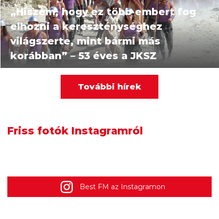
„Hiszem, hogy ez több embert fog
elhozni a kereszténységhez
világszerte, mint bármi más
korábban” – 53 éves a JKSZ
További hírek
2026.08.07. 08:00
Jön az utolsó Soundgarden album
Friss fotók Instagramról
Chris Cornell eddig kiadatlan
felvételeivel
Best FM az Instagramon
2026.08.06. 14:00