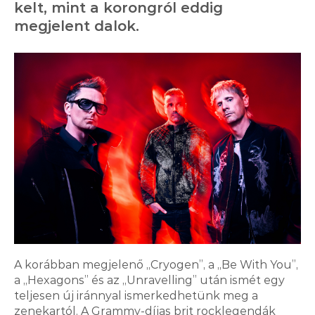
kelt, mint a korongról eddig
megjelent dalok.
A korábban megjelenő „Cryogen”, a „Be With You”,
a „Hexagons” és az „Unravelling” után ismét egy
teljesen új iránnyal ismerkedhetünk meg a
zenekartól. A Grammy-díjas brit rocklegendák