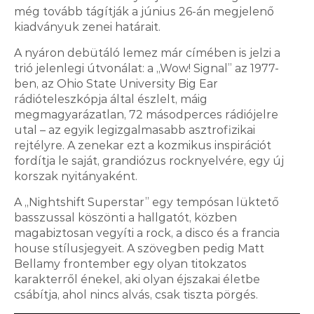
még tovább tágítják a június 26-án megjelenő
kiadványuk zenei határait.
A nyáron debütáló lemez már címében is jelzi a
trió jelenlegi útvonálat: a „Wow! Signal” az 1977-
ben, az Ohio State University Big Ear
rádióteleszkópja által észlelt, máig
megmagyarázatlan, 72 másodperces rádiójelre
utal – az egyik legizgalmasabb asztrofizikai
rejtélyre. A zenekar ezt a kozmikus inspirációt
fordítja le saját, grandiózus rocknyelvére, egy új
korszak nyitányaként.
A „Nightshift Superstar” egy tempósan lüktető
basszussal köszönti a hallgatót, közben
magabiztosan vegyíti a rock, a disco és a francia
house stílusjegyeit. A szövegben pedig Matt
Bellamy frontember egy olyan titokzatos
2026.08.05. 14:00
karakterről énekel, aki olyan éjszakai életbe
csábítja, ahol nincs alvás, csak tiszta pörgés.
A szomszédban is alaposan