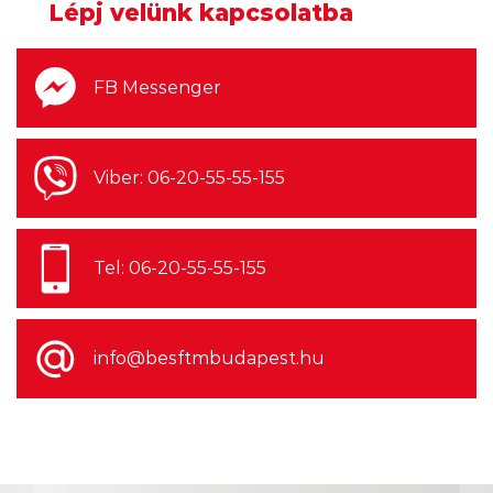
Harmincnyolc éve a Guns n' Roses
Lépj velünk kapcsolatba
bemutatkozó albuma, egy év
késéssel felért a Billboard csúcsára
FB Messenger
Viber: 06-20-55-55-155
2026.08.06. 12:00
2027 a Faith No More
Tel: 06-20-55-55-155
visszatérésének éve lesz
info@besftmbudapest.hu
2026.08.06. 08:00
Negyed százada kötötték meg
minden idők legdrágább