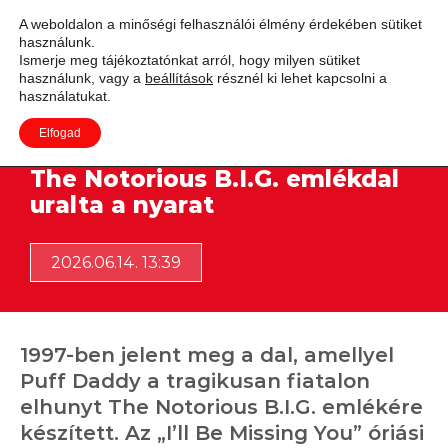
A weboldalon a minőségi felhasználói élmény érdekében sütiket
használunk.
Adás
Ismerje meg tájékoztatónkat arról, hogy milyen sütiket
használunk, vagy a
beállítások
résznél ki lehet kapcsolni a
használatukat.
Elfogad
Közel három évtizeddel ezelőtt a
The Notorious B.I.G. emlékdal
uralta a nyarat
2026.06.14. 13:39
1997-ben jelent meg a dal, amellyel
Puff Daddy a tragikusan fiatalon
elhunyt The Notorious B.I.G. emlékére
készített. Az „I’ll Be Missing You” óriási