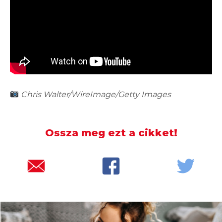
2026.08.05. 14:00
A szomszédban is alaposan
felkészültek a hőhullámra
Chris Walter/WireImage/Getty Images
Ossza meg ezt a cikket!
2026.08.05. 10:00
Több mind félmillióan voltak már
kíváncsiak Rúzsa Magdolna Rúzsára