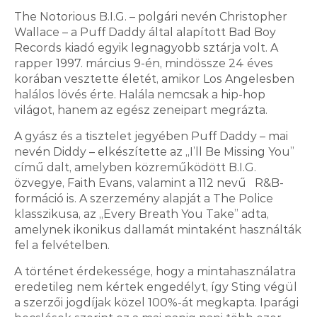
The Notorious B.I.G. – polgári nevén Christopher
Wallace – a Puff Daddy által alapított Bad Boy
Records kiadó egyik legnagyobb sztárja volt. A
rapper 1997. március 9-én, mindössze 24 éves
korában vesztette életét, amikor Los Angelesben
halálos lövés érte. Halála nemcsak a hip-hop
világot, hanem az egész zeneipart megrázta.
A gyász és a tisztelet jegyében Puff Daddy – mai
nevén Diddy – elkészítette az „I’ll Be Missing You”
című dalt, amelyben közreműködött B.I.G.
özvegye, Faith Evans, valamint a 112 nevű R&B-
formáció is. A szerzemény alapját a The Police
klasszikusa, az „Every Breath You Take” adta,
amelynek ikonikus dallamát mintaként használták
fel a felvételben.
A történet érdekessége, hogy a mintahasználatra
eredetileg nem kértek engedélyt, így Sting végül
a szerzői jogdíjak közel 100%-át megkapta. Iparági