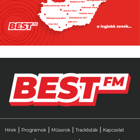
2026.08.05. 10:00
Több mind félmillióan voltak már
kíváncsiak Rúzsa Magdolna Rúzsára
2026.08.08. 10:00
Ma (is) a cicákat ünnepeljük!
2026.08.07. 14:00
Hírek
Programok
Műsorok
Tracklisták
Kapcsolat