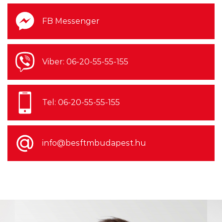
felvételeivel
FB Messenger
2026.08.06. 14:00
Viber: 06-20-55-55-155
Harmincnyolc éve a Guns n' Roses
bemutatkozó albuma, egy év
Tel: 06-20-55-55-155
késéssel felért a Billboard csúcsára
info@besftmbudapest.hu
2026.08.06. 12:00
2027 a Faith No More
visszatérésének éve lesz