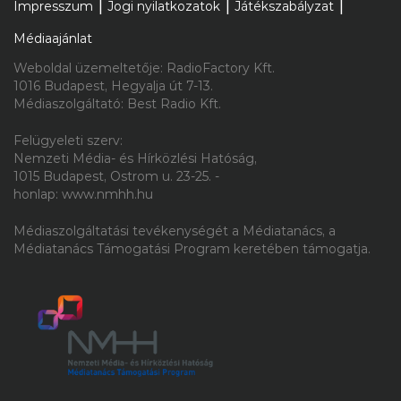
Az új James Bondnak teljesen
Impresszum
Jogi nyilatkozatok
Játékszabályzat
másnak kell lennie, mint Daniel
Médiaajánlat
Craig
Weboldal üzemeltetője: RadioFactory Kft.
1016 Budapest, Hegyalja út 7-13.
Médiaszolgáltató: Best Radio Kft.
Felügyeleti szerv:
Nemzeti Média- és Hírközlési Hatóság,
2026.08.07. 12:00
1015 Budapest, Ostrom u. 23-25. -
honlap: www.nmhh.hu
Magyar gyerekdal is segít kideríteni
Médiaszolgáltatási tevékenységét a Médiatanács, a
mikor perdülünk táncra
Médiatanács Támogatási Program keretében támogatja.