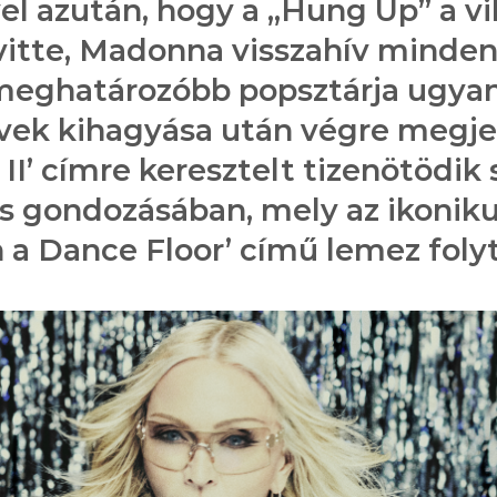
l azután, hogy a „Hung Up” a vi
vitte, Madonna visszahív minden
meghatározóbb popsztárja ugyan
évek kihagyása után végre megje
I’ címre keresztelt tizenötödik
 gondozásában, mely az ikoniku
 a Dance Floor’ című lemez foly