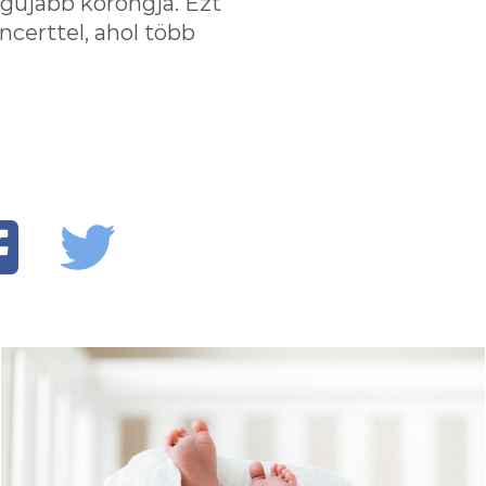
egújabb korongja. Ezt
certtel, ahol több