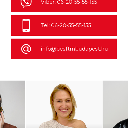
Viber: 06-20-55-55-155
Tel: 06-20-55-55-155
info@besftmbudapest.hu