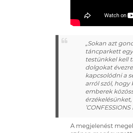
„Sokan azt gondo
táncparkett egy 
testünkkel kell
dolgokat évezred
kapcsolódni a s
arról szól, hog
emberek közössé
érzékelésünket, 
’CONFESSIONS I
A megjelenést megelő