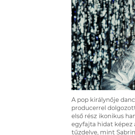
A pop királynője dan
producerrel dolgozot
első rész ikonikus h
egyfajta hidat képez
tűzdelve, mint Sabrin