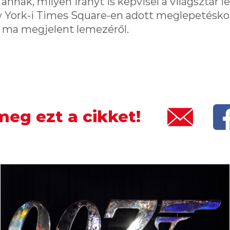
nak, milyen irányt is képvisel a világsztár l
 York-i Times Square-en adott meglepetéskon
a ma megjelent lemezéről.
eg ezt a cikket!