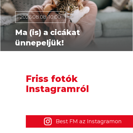
2026.08.08. 10:00
Ma (is) a cicákat
ünnepeljük!
Friss fotók
Instagramról
Best FM az Instagramon