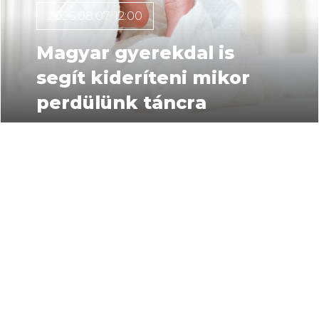
2026.08.07. 12:00
Magyar gyerekdal is
segít kideríteni mikor
perdülünk táncra