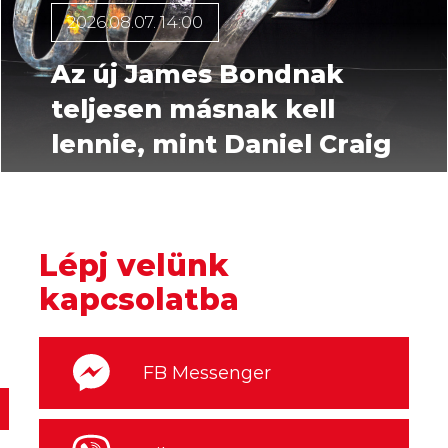
2026.08.07. 14:00
Az új James Bondnak
teljesen másnak kell
lennie, mint Daniel Craig
Lépj velünk
kapcsolatba
FB Messenger