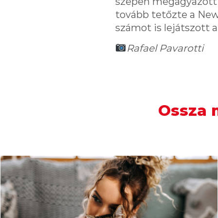
szépen megágyazott an
tovább tetőzte a New
számot is lejátszott 
Rafael Pavarotti
Ossza m