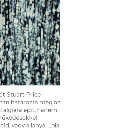
ét Stuart Price
iban határozta meg az
talgiára épít, hanem
eműködésekkel
id, vagy a lánya, Lola