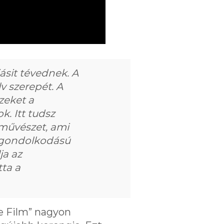
ásit tévednek. A
lv szerepét. A
zeket a
k. Itt tudsz
 művészet, ami
ó gondolkodású
ja az
tta a
e Film” nagyon