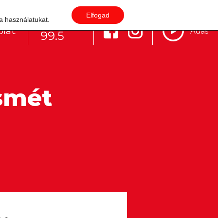
Elfogad
 a használatukat.
Budapest
lat
Adás
99.5
smét