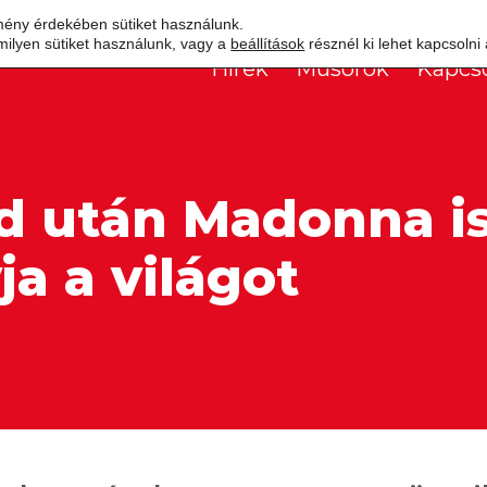
mény érdekében sütiket használunk.
milyen sütiket használunk, vagy a
beállítások
résznél ki lehet kapcsolni
Hírek
Műsorok
Kapcso
ed után Madonna i
ja a világot