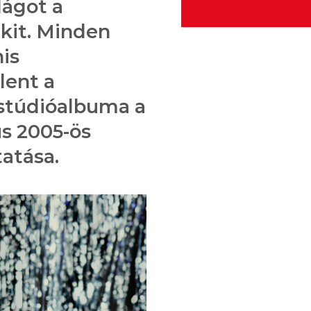
lágot a
kit. Minden
is
lent a
 stúdióalbuma a
s 2005-ös
tatása.