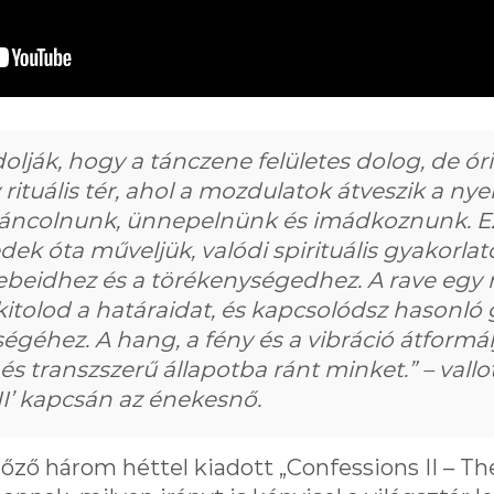
lják, hogy a tánczene felületes dolog, de óri
rituális tér, ahol a mozdulatok átveszik a nye
 táncolnunk, ünnepelnünk és imádkoznunk. E
ek óta műveljük, valódi spirituális gyakorlato
ebeidhez és a törékenységedhez. A rave egy
y kitolod a határaidat, és kapcsolódsz hasonl
géhez. A hang, a fény és a vibráció átformál
és transzszerű állapotba ránt minket.” – vallo
I’ kapcsán az énekesnő.
ző három héttel kiadott „Confessions II – Th