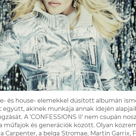
ce- és house- elemekkel dúsított albumán ism
t együtt, akinek munkája annak idején alapja
angzását. A ’CONFESSIONS II’ nem csupán nosz
 a műfajok és generációk között. Olyan közr
a Carpenter, a belga Stromae, Martin Garrix, Fe