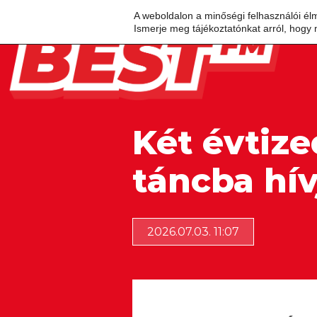
A weboldalon a minőségi felhasználói él
Ismerje meg tájékoztatónkat arról, hogy 
Két évtiz
táncba hív
2026.07.03. 11:07