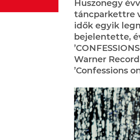
Huszonegy évve
táncparkettre 
idők egyik leg
bejelentette, 
’CONFESSIONS I
Warner Records
’Confessions on