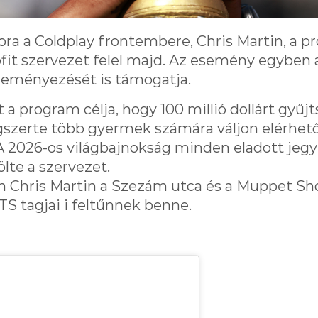
ora a Coldplay frontembere, Chris Martin, a p
fit szervezet felel majd. Az esemény egyben a
eményezését is támogatja.
t a program célja, hogy 100 millió dollárt gyű
gszerte több gyermek számára váljon elérhet
 „A 2026-os világbajnokság minden eladott jegyé
ölte a szervezet.
 Chris Martin a Szezám utca és a Muppet Sh
BTS tagjai i feltűnnek benne.