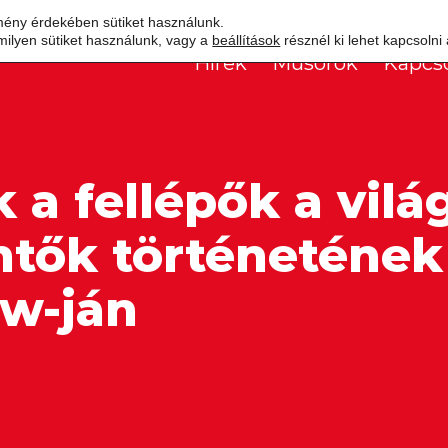
mény érdekében sütiket használunk.
milyen sütiket használunk, vagy a
beállítások
résznél ki lehet kapcsolni
Hírek
Műsorok
Kapcso
 a fellépők a vilá
ntők történetének
ow-ján