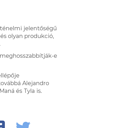
rténelmi jelentőségű
 és olyan produkció,
.
 meghosszabbítják-e
llépője
továbbá Alejandro
aná és Tyla is.