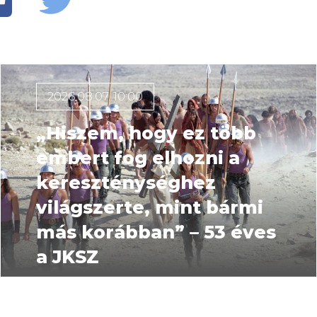
2026.08.07. 10:00
„Hiszem, hogy ez több
embert fog elhozni a
kereszténységhez
világszerte, mint bármi
más korábban” – 53 éves
a JKSZ