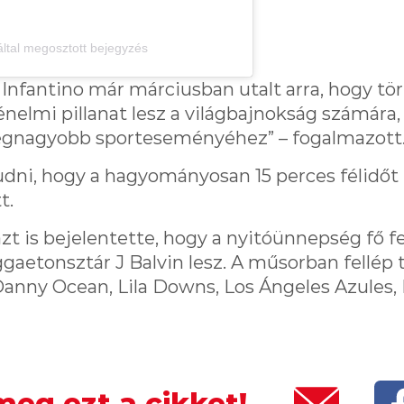
által megosztott bejegyzés
 Infantino már márciusban utalt arra, hogy tö
énelmi pillanat lesz a világbajnokság számára,
legnagyobb sporteseményéhez” – fogalmazott
dni, hogy a hagyományosan 15 perces félidőt
t.
zt is bejelentette, hogy a nyitóünnepség fő fe
gaetonsztár J Balvin lesz. A műsorban fellép 
anny Ocean, Lila Downs, Los Ángeles Azules, M
eg ezt a cikket!