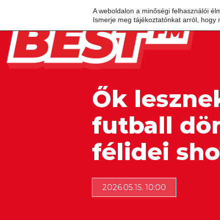
A weboldalon a minőségi felhasználói él
Ismerje meg tájékoztatónkat arról, hogy 
Ők lesznek
futball dö
félidei sh
2026.05.15. 10:00