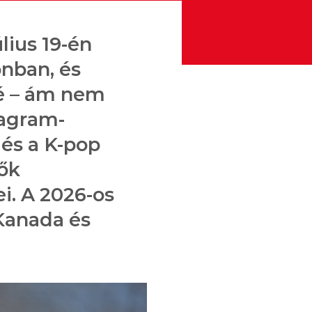
lius 19-én
onban, és
lé – ám nem
tagram-
 és a K-pop
tők
i. A 2026-os
Kanada és