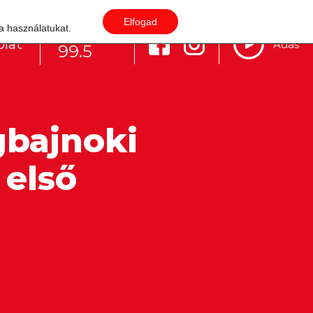
Elfogad
 a használatukat.
Budapest
lat
Adás
99.5
gbajnoki
 első