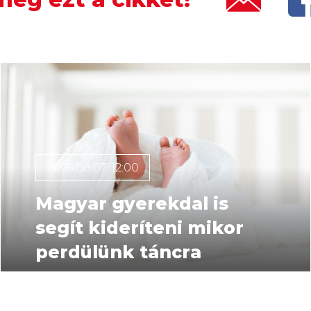
2026.08.07. 12:00
Magyar gyerekdal is
segít kideríteni mikor
perdülünk táncra