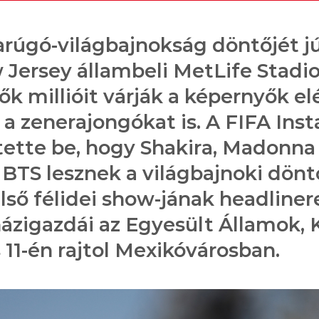
arúgó-világbajnokság döntőjét jú
 Jersey állambeli MetLife Stadi
ők millióit várják a képernyők e
e a zenerajongókat is. A FIFA Ins
tette be, hogy Shakira, Madonna
 BTS lesznek a világbajnoki dön
ső félidei show-jának headlinere
ázigazdái az Egyesült Államok, 
 11-én rajtol Mexikóvárosban.