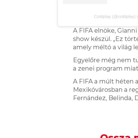
Coldplay (@coldplay) 
A FIFA elnöke, Gianni
show készül. „Ez tört
amely méltó a világ 
Egyelőre még nem tu
a zenei program miat
A FIFA a múlt héten a
Mexikóvárosban a reg
Fernández, Belinda, D
Ossza m