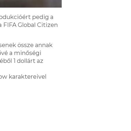
rodukcióért pedig a
 FIFA Global Citizen
jtsenek össze annak
ővé a minőségi
ből 1 dollárt az
ow karaktereivel