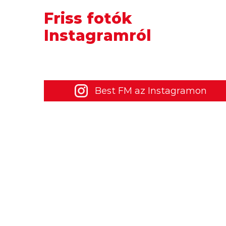
Friss fotók
Instagramról
Best FM az Instagramon